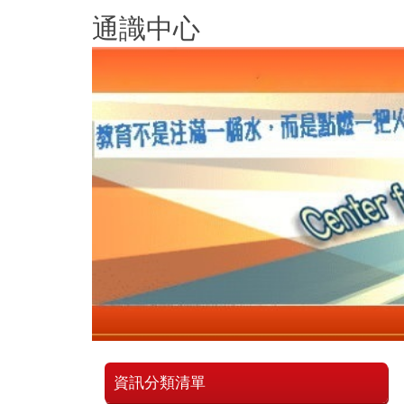
跳
通識中心
到
主
要
內
容
區
資訊分類清單