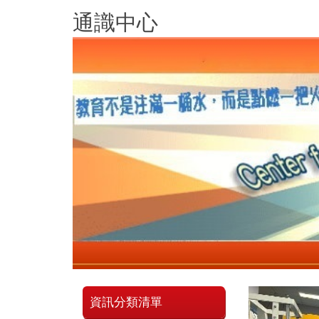
跳
通識中心
到
主
要
內
容
區
資訊分類清單