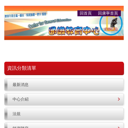
跳
到
回首頁
回康寧首頁
主
要
內
容
區
資訊分類清單
最新消息
中心介紹
法規