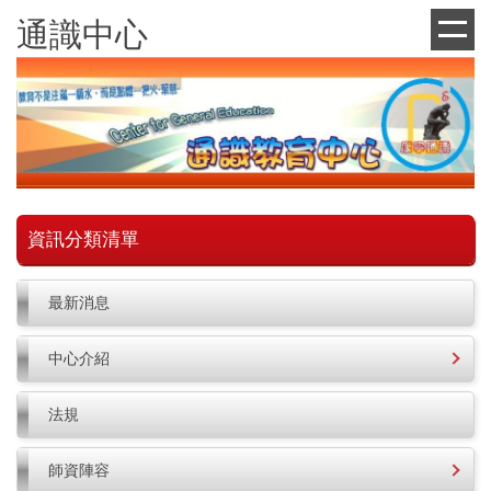
跳
通識中心
到
主
要
內
容
區
資訊分類清單
最新消息
中心介紹
法規
師資陣容