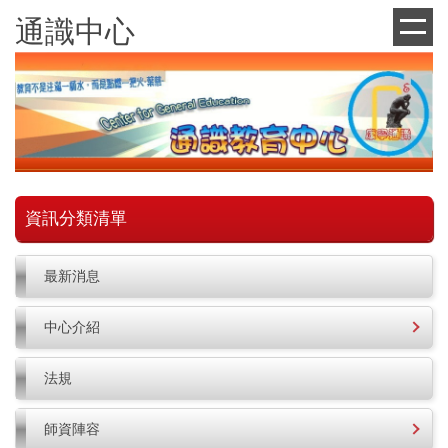
跳
通識中心
到
主
要
內
容
區
資訊分類清單
最新消息
中心介紹
法規
師資陣容