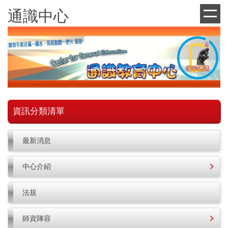
跳
通識中心
到
主
要
內
容
區
資訊分類清單
最新消息
中心介紹
法規
師資陣容