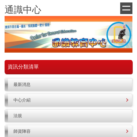
跳
通識中心
到
主
要
內
容
區
資訊分類清單
最新消息
中心介紹
法規
師資陣容