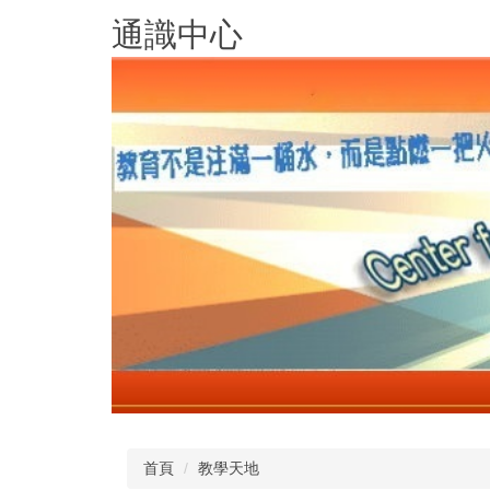
跳
通識中心
到
主
要
內
容
區
首頁
教學天地