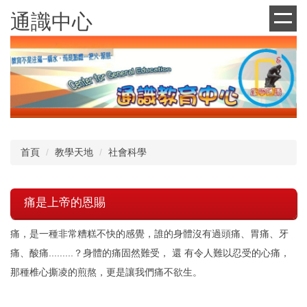
跳
通識中心
到
主
要
內
容
區
首頁
教學天地
社會科學
痛是上帝的恩賜
痛，是一種非常糟糕不快的感覺，誰的身體沒有過頭痛、胃痛、牙
痛、酸痛.........？身體的痛固然難受， 還 有令人難以忍受的心痛，
那種椎心撕凌的煎熬，更是讓我們痛不欲生。