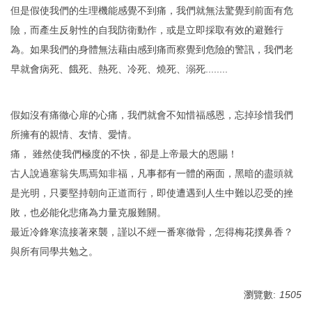
但是假使我們的生理機能感覺不到痛，我們就無法驚覺到前面有危
險，而產生反射性的自我防衛動作，或是立即採取有效的避難行
為。如果我們的身體無法藉由感到痛而察覺到危險的警訊，我們老
早就會病死、餓死、熱死、冷死、燒死、溺死........
假如沒有痛徹心扉的心痛，我們就會不知惜福感恩，忘掉珍惜我們
所擁有的親情、友情、愛情。
痛， 雖然使我們極度的不快，卻是上帝最大的恩賜！
古人說過塞翁失馬焉知非福，凡事都有一體的兩面，黑暗的盡頭就
是光明，只要堅持朝向正道而行，即使遭遇到人生中難以忍受的挫
敗，也必能化悲痛為力量克服難關。
最近冷鋒寒流接著來襲，謹以不經一番寒徹骨，怎得梅花撲鼻香？
與所有同學共勉之。
瀏覽數:
1505