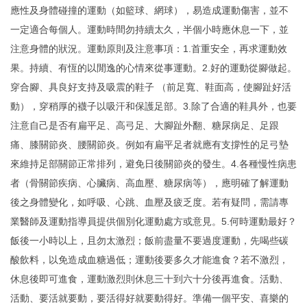
應性及身體碰撞的運動（如籃球、網球），易造成運動傷害，並不
一定適合每個人。運動時間勿持續太久，半個小時應休息一下，並
注意身體的狀況。運動原則及注意事項：1.首重安全，再求運動效
果。持續、有恆的以閒逸的心情來從事運動。2.好的運動從腳做起。
穿合腳、具良好支持及吸震的鞋子 （前足寬、鞋面高，使腳趾好活
動），穿稍厚的襪子以吸汗和保護足部。3.除了合適的鞋具外，也要
注意自己是否有扁平足、高弓足、大腳趾外翻、糖尿病足、足跟
痛、膝關節炎、腰關節炎。例如有扁平足者就應有支撐性的足弓墊
來維持足部關節正常排列，避免日後關節炎的發生。4.各種慢性病患
者（骨關節疾病、心臟病、高血壓、糖尿病等），應明確了解運動
後之身體變化，如呼吸、心跳、血壓及疲乏度。若有疑問，需請專
業醫師及運動指導員提供個別化運動處方或意見。5.何時運動最好？
飯後一小時以上，且勿太激烈；飯前盡量不要過度運動，先喝些碳
酸飲料，以免造成血糖過低；運動後要多久才能進食？若不激烈，
休息後即可進食，運動激烈則休息三十到六十分後再進食。活動、
活動、要活就要動，要活得好就要動得好。準備一個平安、喜樂的