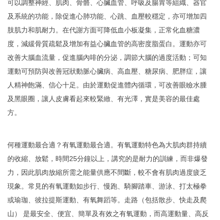
可以調整神經、肌肉、骨骼、心臟血管、呼吸及腸胃等組織、器官
及系統的功能，除促進心肺功能、心跳、血壓較穩定，亦可增加四
肢肌力和肌耐力。在代謝方面可降低血小板凝集，正常化血糖濃
度，減緩骨質疏鬆及增加有益心臟血管的高密度脂蛋白。運動亦可
改善大腦血流量，促進腦內啡的分泌，調節大腦的過度活動；可知
運動可預防與改善冠狀動脈心臟病、高血壓、糖尿病、肥胖症，讓
人精神飽滿、信心十足。由於運動促進體內循環，可改善眼瞼水腫
及黑眼圈，讓人皮膚看起來較緊緻、有光澤，實是美容的最佳處
方。
何種運動最合適？有氧運動最合適。有氧運動特色為大肌肉群持續
的收縮、放鬆，時間25分鐘以上，講究的是耐力的訓練，而非爆發
力，因此肌肉放縮所需之能量供應不間斷，較不會有肌肉過度疲乏
現象。常見的有氧運動如步行、慢跑、騎腳踏車、游泳、打太極拳
或瑜珈、彼拉提斯運動、有氧舞蹈等。走路（包括散步、快走及爬
山） 是最安全、便宜、簡單及有效之有氧運動，而高運動量、高反