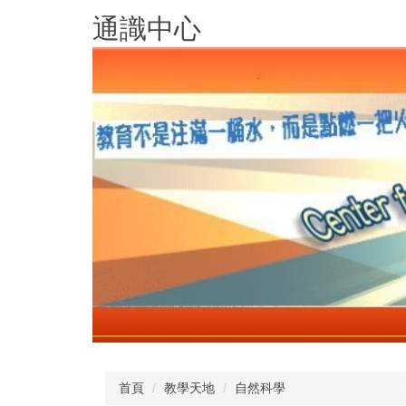
跳
通識中心
到
主
要
內
容
區
首頁
教學天地
自然科學