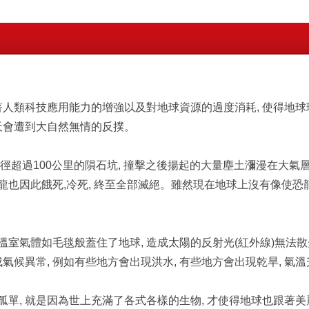
隨著人類科技應用能力的增強以及對地球資源的過度消耗, 使得地
一天會遭到大自然無情的反撲。
直徑超過100公里的隕石坑, 撞擊之後揚起的大量塵土瀰漫在大氣
 恐龍也因此餓死,冷死, 終至全部滅絕。雖然現在地球上沒有像使
溫室氣體如毛毯般蓋住了地球, 造成太陽的反射光(紅外線)無法散
成氣候異常, 例如有些地方會出現洪水, 有些地方會出現乾旱, 氣
孤單, 就是因為世上充滿了各式各樣的生物, 才使得地球也跟