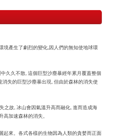
球環境產生了劇烈的變化,因人們的無知使地球環
層中久久不散, 這個巨型沙塵暴經年累月覆蓋整個
恐龍消失的巨型沙塵暴出現, 但由於森林的消失使
失之故, 冰山會因氣溫升高而融化, 進而造成海
溫升高加速森林的消失。
著美麗起來。各式各樣的生物因為人類的貪婪而正面