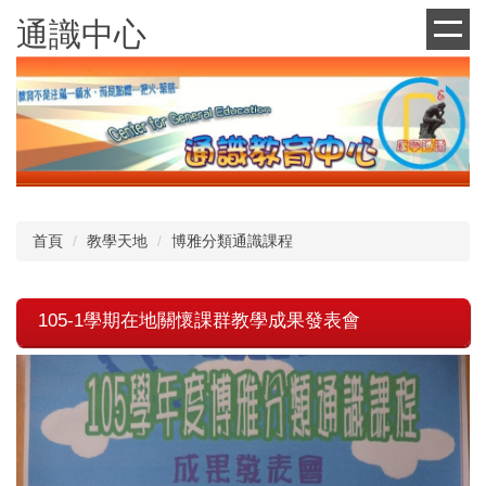
跳
通識中心
到
主
要
內
容
區
首頁
教學天地
博雅分類通識課程
105-1學期在地關懷課群教學成果發表會