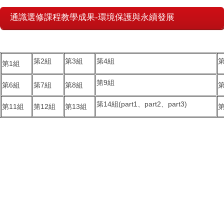
通識選修課程教學成果-環境保護與永續發展
第2組
第3組
第4組
第
第1組
第9組
第6組
第7組
第8組
第
第14組(
part1
、
part2
、
part3
)
第11組
第12組
第13組
第