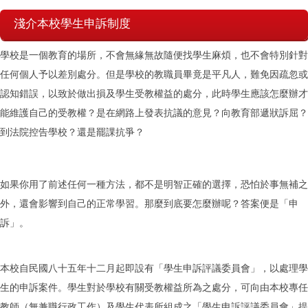
淺介本校學生申訴制度
學校是一個教育的場所，不會無緣無故隨便找學生麻煩，也不會特別針對
任何個人予以差別處分。但是學校的教職員畢竟是平凡人，難免因疏忽或
認知錯誤，以致於做出損及學生受教權益的處分，此時學生應該怎麼辦才
能維護自己的受教權？是在網路上發表抗議的意見？向教育部遞狀訴屈？
到法院控告學校？還是罷課抗爭？
如果你用了前述任何一種方法，都不是明智正確的選擇，恐怕於事無補之
外，還會影響到自己的正常學習。那麼到底要怎麼辦呢？答案便是「申
訴」。
本校自民國八十五年十二月起即設有「學生申訴評議委員會」，以處理學
生的申訴案件。學生對於學校有關受教權益所為之處分，可向由本校專任
教師（無兼職行政工作）及學生代表所組成之「學生申訴評議委員會」提