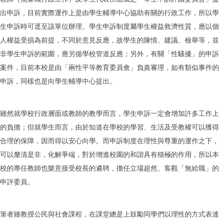
出申訴，目前實際運作上是由學生輔導中心協助有關的行政工作，所以學
生申訴時可逕至該單位辦理。學生申訴制度屬學生權益救濟性質，應以個
人權益受損為前提，不同於意見反應，故學生的陳情、建議、檢舉等，並
非學生申訴的範圍，應另循學校管道反應；另外，有關「性騷擾」的申訴
案件，目前本校是由「兩性平等教育委員會」負責審理，如有類似事件的
申訴，同樣也是向學生輔導中心提出。
雖然就學校行政層面或教師的教學而言，學生申訴一定會增加許多工作上
的負擔；但就學生而言，由於知道在學校的學習、生活及受教權可以獲得
合理的保障，因而得以安心向學。而申訴制度在理性與尊重的運作之下，
可以釐清是非，化解爭端，對於增進校園的和諧具有積極的作用，所以本
校的專任教師也樂意接受校長的遴聘，擔任立場超然、客觀「無給職」的
申評委員。
筆者雖教授公民與社會課程，在課堂總是上鼓勵同學們以理性的方式表達